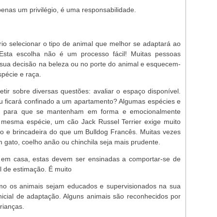
enas um privilégio, é uma responsabilidade.
o selecionar o tipo de animal que melhor se adaptará ao
 Esta escolha não é um processo fácil! Muitas pessoas
sua decisão na beleza ou no porte do animal e esquecem-
spécie e raça.
etir sobre diversas questões: avaliar o espaço disponível.
ou ficará confinado a um apartamento? Algumas espécies e
cio para que se mantenham em forma e emocionalmente
a mesma espécie, um cão Jack Russel Terrier exige muito
ico e brincadeira do que um Bulldog Francês. Muitas vezes
m gato, coelho anão ou chinchila seja mais prudente.
s em casa, estas devem ser ensinadas a comportar-se de
l de estimação. É muito
omo os animais sejam educados e supervisionados na sua
inicial de adaptação. Alguns animais são reconhecidos por
rianças.