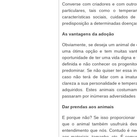
Converse com criadores e com outros
particulares, tais como o tempera
características sociais, cuidados 
predisposição a determinadas doença
As vantagens da adoção
Obviamente, se deseja um animal de e
uma ótima opção e tem muitas vant
oportunidade de ter uma vida digna e 
definida e não conhecer os progenito
predominar. Se não quiser ter essa i
caso não terá de lidar com a imatu
clareza a sua personalidade e temper
adquiridos. Estes animais costuma
passaram por inúmeras adversidades 
Dar prendas aos animais
E porque não? Se isso proporcionar 
que o animal também usufruirá de
entendimento que nós. Contudo é nec
aos materiais, tamanho, etc. É comu