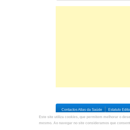
Contactos Atlas da Saúde
Estatuto Edito
Este site utiliza cookies, que permitem melhorar o dese
Copyright © 2026,
Atlas da Saúde
|
Deve
mesmo.
Ao navegar no site consideramos que consente