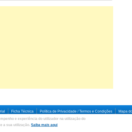
rial
Ficha Técnica
Política de Privacidade / Termos e Condições
Mapa do
mpenho e experiência do utilizador na utilização do
loped by
Criações Digitais, Lda
.
 a sua utilização.
Saiba mais aqui