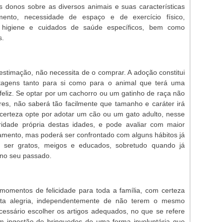
 donos sobre as diversos animais e suas características
mento, necessidade de espaço e de exercício físico,
de higiene e cuidados de saúde específicos, bem como
s.
stimação, não necessita de o comprar. A adoção constitui
agens tanto para si como para o animal que terá uma
feliz. Se optar por um cachorro ou um gatinho de raça não
res, não saberá tão facilmente que tamanho e caráter irá
ncerteza opte por adotar um cão ou um gato adulto, nesse
ridade própria destas idades, e pode avaliar com maior
amento, mas poderá ser confrontado com alguns hábitos já
m ser gratos, meigos e educados, sobretudo quando já
no seu passado.
momentos de felicidade para toda a família, com certeza
sta alegria, independentemente de não terem o mesmo
essário escolher os artigos adequados, no que se refere
m ingestão de brinquedos de uma forma involuntária que