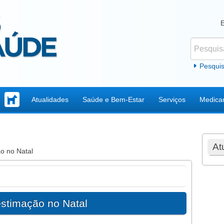
Pesquisar
Formul
Pesqui
Atualidades
Saúde e Bem-Estar
Serviços
Medica
At
o no Natal
estimação no Natal