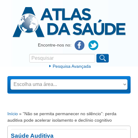
Atlas da Saúde
Encontre-nos no:
Pesquisar
Formulário de procura
Pesquisa Avançada
Início
» “Não se permita permanecer no silêncio”: perda
Está aqui
auditiva pode acelerar isolamento e declínio cognitivo
Saúde Auditiva