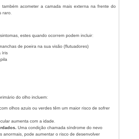
e também acometer a camada mais externa na frente do
s raro.
 sintomas, estes quando ocorrem podem incluir:
anchas de poeira na sua visão (flutuadores)
íris
pila
rimário do olho incluem:
om olhos azuis ou verdes têm um maior risco de sofrer
cular aumenta com a idade.
erdados.
Uma condição chamada síndrome do nevo
as anormais, pode aumentar o risco de desenvolver