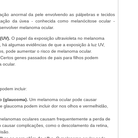
ação anormal da pele envolvendo as pálpebras e tecidos
ação da úvea - conhecida como melanócitose ocular -
senvolver melanoma ocular.
(UV).
O papel da exposição ultravioleta no melanoma
o, há algumas evidências de que a exposição à luz UV,
ios, pode aumentar o risco de melanoma ocular.
Certos genes passados de pais para filhos podem
 ocular.
odem incluir:
o (glaucoma).
Um melanoma ocular pode causar
e glaucoma podem incluir dor nos olhos e vermelhidão,
elanomas oculares causam frequentemente a perda de
m causar complicações, como o descolamento da retina,
isão.