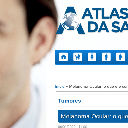
Atlas da Saúde
Início
» Melanoma Ocular: o que é e com
Está aqui
Tumores
Melanoma Ocular: o que
06/01/2022 - 11:00