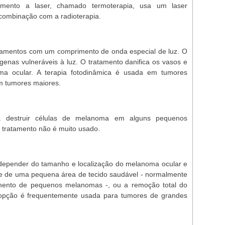
tamento a laser, chamado termoterapia, usa um laser
combinação com a radioterapia.
camentos com um comprimento de onda especial de luz. O
genas vulneráveis à luz. O tratamento danifica os vasos e
a ocular. A terapia fotodinâmica é usada em tumores
m tumores maiores.
a destruir células de melanoma em alguns pequenos
 tratamento não é muito usado.
ai depender do tamanho e localização do melanoma ocular e
e de uma pequena área de tecido saudável - normalmente
amento de pequenos melanomas -, ou a remoção total do
opção é frequentemente usada para tumores de grandes