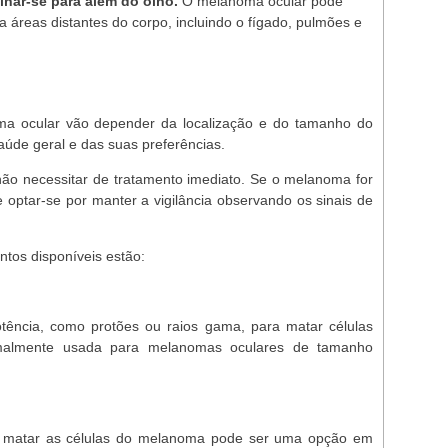
har-se para além do olho.
O melanoma ocular pode
a áreas distantes do corpo, incluindo o fígado, pulmões e
a ocular vão depender da localização e do tamanho do
úde geral e das suas preferências.
o necessitar de tratamento imediato. Se o melanoma for
 optar-se por manter a vigilância observando os sinais de
ntos disponíveis estão:
otência, como protões ou raios gama, para matar células
ormalmente usada para melanomas oculares de tamanho
a matar as células do melanoma pode ser uma opção em