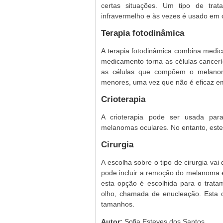
certas situações. Um tipo de tra
infravermelho e às vezes é usado em 
Terapia fotodinâmica
A terapia fotodinâmica combina medi
medicamento torna as células cancerí
as células que compõem o melanom
menores, uma vez que não é eficaz e
Crioterapia
A crioterapia pode ser usada par
melanomas oculares. No entanto, este
Cirurgia
A escolha sobre o tipo de cirurgia v
pode incluir a remoção do melanoma 
esta opção é escolhida para o trat
olho, chamada de enucleação. Esta 
tamanhos.
Autor:
Sofia Esteves dos Santos