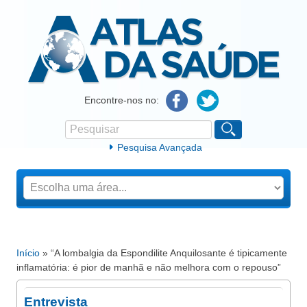
Atlas da Saúde
Encontre-nos no:
Pesquisar
Formulário de procura
Pesquisa Avançada
Início
» “A lombalgia da Espondilite Anquilosante é tipicamente
Está aqui
inflamatória: é pior de manhã e não melhora com o repouso”
Entrevista