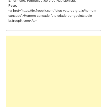
Enfermeiro, Farmacêutico e/ou Nutricionista.
Foto:
<a href='https://br.freepik.com/fotos-vetores-gratis/homem-
cansado'>Homem cansado foto criado por gpointstudio -
br.freepik.com</a>