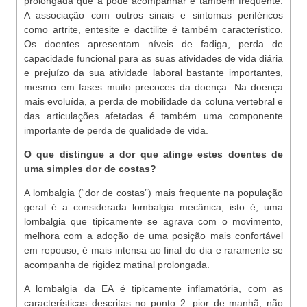
prolongada que a pode acompanhar é também frequente.
A associação com outros sinais e sintomas periféricos
como artrite, entesite e dactilite é também característico.
Os doentes apresentam níveis de fadiga, perda de
capacidade funcional para as suas atividades de vida diária
e prejuízo da sua atividade laboral bastante importantes,
mesmo em fases muito precoces da doença. Na doença
mais evoluída, a perda de mobilidade da coluna vertebral e
das articulações afetadas é também uma componente
importante de perda de qualidade de vida.
O que distingue a dor que atinge estes doentes de
uma simples dor de costas?
A lombalgia (“dor de costas”) mais frequente na população
geral é a considerada lombalgia mecânica, isto é, uma
lombalgia que tipicamente se agrava com o movimento,
melhora com a adoção de uma posição mais confortável
em repouso, é mais intensa ao final do dia e raramente se
acompanha de rigidez matinal prolongada.
A lombalgia da EA é tipicamente inflamatória, com as
características descritas no ponto 2: pior de manhã, não