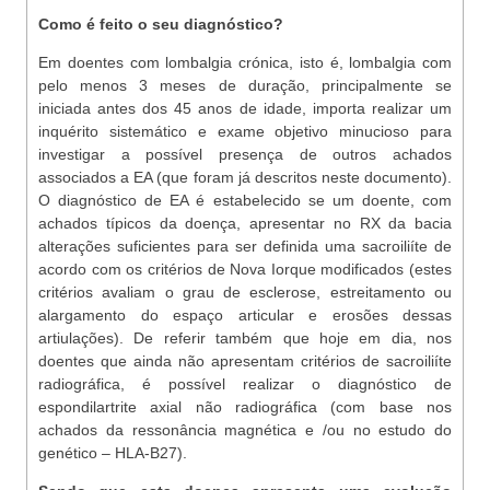
Como é feito o seu diagnóstico?
Em doentes com lombalgia crónica, isto é, lombalgia com
pelo menos 3 meses de duração, principalmente se
iniciada antes dos 45 anos de idade, importa realizar um
inquérito sistemático e exame objetivo minucioso para
investigar a possível presença de outros achados
associados a EA (que foram já descritos neste documento).
O diagnóstico de EA é estabelecido se um doente, com
achados típicos da doença, apresentar no RX da bacia
alterações suficientes para ser definida uma sacroiliíte de
acordo com os critérios de Nova Iorque modificados (estes
critérios avaliam o grau de esclerose, estreitamento ou
alargamento do espaço articular e erosões dessas
artiulações). De referir também que hoje em dia, nos
doentes que ainda não apresentam critérios de sacroiliíte
radiográfica, é possível realizar o diagnóstico de
espondilartrite axial não radiográfica (com base nos
achados da ressonância magnética e /ou no estudo do
genético – HLA-B27).