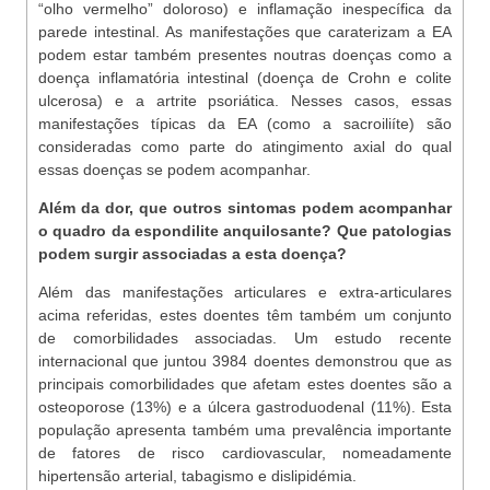
“olho vermelho” doloroso) e inflamação inespecífica da
parede intestinal. As manifestações que caraterizam a EA
podem estar também presentes noutras doenças como a
doença inflamatória intestinal (doença de Crohn e colite
ulcerosa) e a artrite psoriática. Nesses casos, essas
manifestações típicas da EA (como a sacroiliíte) são
consideradas como parte do atingimento axial do qual
essas doenças se podem acompanhar.
Além da dor, que outros sintomas podem acompanhar
o quadro da espondilite anquilosante? Que patologias
podem surgir associadas a esta doença?
Além das manifestações articulares e extra-articulares
acima referidas, estes doentes têm também um conjunto
de comorbilidades associadas. Um estudo recente
internacional que juntou 3984 doentes demonstrou que as
principais comorbilidades que afetam estes doentes são a
osteoporose (13%) e a úlcera gastroduodenal (11%). Esta
população apresenta também uma prevalência importante
de fatores de risco cardiovascular, nomeadamente
hipertensão arterial, tabagismo e dislipidémia.