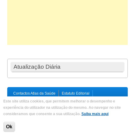
Atualização Diária
Contactos Atlas da Saúde
Estatuto Editorial
Ficha Técnica
Este site utiliza cookies, que permitem melhorar o desempenho e
Política de Privacidade / Termos e Condições
Mapa do Site
experiência do utilizador na utilização do mesmo.
Ao navegar no site
consideramos que consente a sua utilização.
Saiba mais aqui
Copyright © 2026,
Atlas da Saúde
|
Developed by
Criações
Digitais, Lda
.
Ok