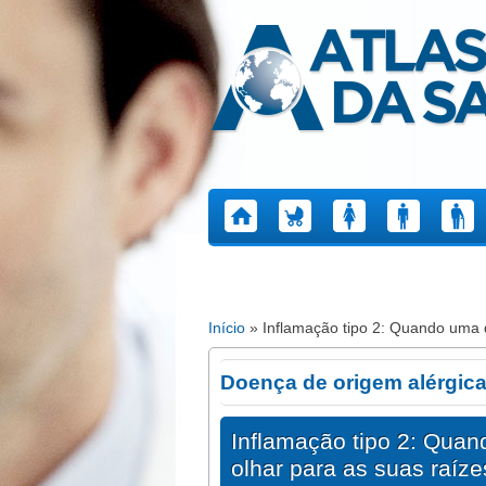
Atlas da Saúde
Início
» Inflamação tipo 2: Quando uma 
Está aqui
Doença de origem alérgic
Inflamação tipo 2: Qua
olhar para as suas raíze