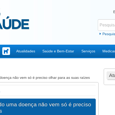
Pesquisar
Formul
Pesqui
Atualidades
Saúde e Bem-Estar
Serviços
Medica
At
doença não vem só é preciso olhar para as suas raízes
a
ndo uma doença não vem só é preciso
s