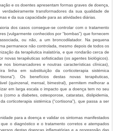
lamação e os doentes apresentam formas graves de doença,
 verdadeiramente transformadores da sua qualidade de
as e da sua capacidade para as atividades diárias.
ioria dos casos consegue-se controlar com o tratamento
ores (vulgarmente conhecidos por “bombas”) que fornecem
 associada, ou não, a um broncodilatador. Na pequena
ma permanece não controlada, mesmo depois de todos os
mização da terapêutica inalatória, e que rondarão cerca de
 novas terapêuticas sofisticadas (os agentes biológicos).
 nos biomarcadores e noutras características clínicas),
a linha em substituição da corticoterapia sistémica
tisona”). Os benefícios destas novas terapêuticas,
ável (quinzenal, mensal, bimestral), permitem melhorar a
mizar em larga escala o impacto que a doença tem no seu
is (como a diabetes, osteoporose, cataratas, dislipidemia,
a corticoterapia sistémica (“cortisona”), que passa a ser
munidade para a doença e validar os sintomas manifestados
 que o diagnóstico e o tratamento corretos e atempados
rversos destas doenças inflamatórias e a progressão das