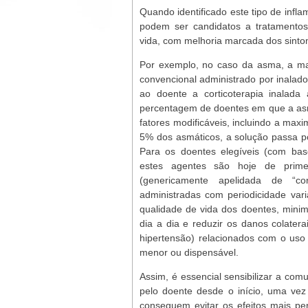
Quando identificado este tipo de inf
podem ser candidatos a tratamentos
vida, com melhoria marcada dos sintom
Por exemplo, no caso da asma, a ma
convencional administrado por inalad
ao doente a corticoterapia inalada
percentagem de doentes em que a as
fatores modificáveis, incluindo a maxi
5% dos asmáticos, a solução passa por
Para os doentes elegíveis (com base
estes agentes são hoje de primeir
(genericamente apelidada de “cor
administradas com periodicidade vari
qualidade de vida dos doentes, mini
dia a dia e reduzir os danos colatera
hipertensão) relacionados com o uso d
menor ou dispensável.
Assim, é essencial sensibilizar a co
pelo doente desde o início, uma vez
conseguem evitar os efeitos mais pe