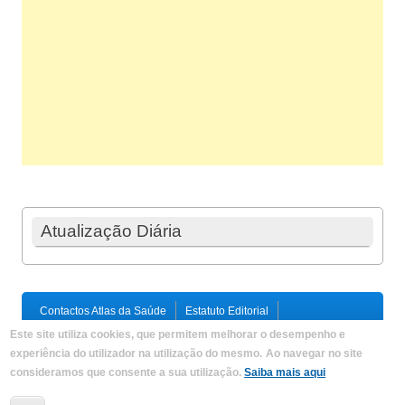
Atualização Diária
Contactos Atlas da Saúde
Estatuto Editorial
Ficha Técnica
Este site utiliza cookies, que permitem melhorar o desempenho e
Política de Privacidade / Termos e Condições
Mapa do Site
experiência do utilizador na utilização do mesmo.
Ao navegar no site
consideramos que consente a sua utilização.
Saiba mais aqui
Copyright © 2026,
Atlas da Saúde
|
Developed by
Criações
Digitais, Lda
.