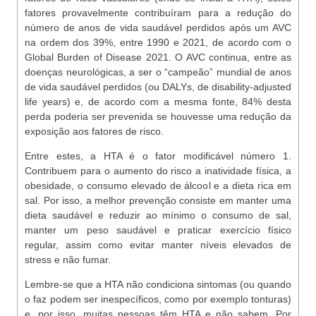
fatores provavelmente contribuíram para a redução do
número de anos de vida saudável perdidos após um AVC
na ordem dos 39%, entre 1990 e 2021, de acordo com o
Global Burden of Disease 2021. O AVC continua, entre as
doenças neurológicas, a ser o “campeão” mundial de anos
de vida saudável perdidos (ou DALYs, de disability-adjusted
life years) e, de acordo com a mesma fonte, 84% desta
perda poderia ser prevenida se houvesse uma redução da
exposição aos fatores de risco.
Entre estes, a HTA é o fator modificável número 1.
Contribuem para o aumento do risco a inatividade física, a
obesidade, o consumo elevado de álcool e a dieta rica em
sal. Por isso, a melhor prevenção consiste em manter uma
dieta saudável e reduzir ao mínimo o consumo de sal,
manter um peso saudável e praticar exercício físico
regular, assim como evitar manter níveis elevados de
stress e não fumar.
Lembre-se que a HTA não condiciona sintomas (ou quando
o faz podem ser inespecíficos, como por exemplo tonturas)
e, por isso, muitas pessoas têm HTA e não sabem. Por