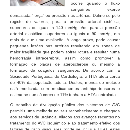
ocorre quando o fluxo
sanguíneo exerce
demasiada “força” ou pressão nas artérias. Define-se pelo
registo de valores, para a pressão arterial sistólica,
superiores ou iguais a 140 mmHg e/ou para a pressão
arterial diastólica, superiores ou iguais a 90 mmHg, em
mais do que uma avaliação. A longo prazo, pode causar
pequenas lesões nas artérias resultando em zonas de
maior fragilidade que podem sofrer rotura e resultar numa
hemorragia intracerebral, assim como promover a
formação de placas de aterosclerose ou mesmo a
formação de coágulos sanguíneos. De acordo com a
Sociedade Portuguesa de Cardiologia, a HTA afeta cerca
de 40% da população adulta. Destes, menos de metade
está medicada com medicamentos anti-hipertensores e
estima-se que só cerca de 11% tenham a HTA controlada.
O trabalho de divulgação pública dos sintomas de AVC
permitiu uma melhoria no seu reconhecimento e chegada
aos serviços de urgência. Aliados aos avanços recentes no
tratamento do AVC isquémico e ao tratamento efetivo dos
fatores de risco vasculares (onde se inclui a HTA), estes