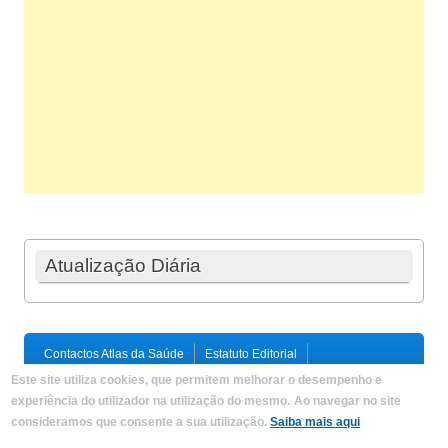
Atualização Diária
Contactos Atlas da Saúde
Estatuto Editorial
Ficha Técnica
Este site utiliza cookies, que permitem melhorar o desempenho e
Política de Privacidade / Termos e Condições
Mapa do Site
experiência do utilizador na utilização do mesmo.
Ao navegar no site
consideramos que consente a sua utilização.
Saiba mais aqui
Copyright © 2026,
Atlas da Saúde
|
Developed by
Criações