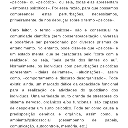
«psicose» ou «psicótico», ou seja, todas elas apresentam
«sintomas psicóticos». Por essa razão, para que possamos
compreender estas perturbações, necessitamos,
primeiramente, de nos debruçar sobre o termo «psicose».
Caro leitor, o termo «psicose» não é consensual na
comunidade científica (sem consenso/aceitação universal)
e pode/deve ser percecionado por diversos prismas de
entendimento. No entanto, pode dizer-se que «psicose» é
um estado mental que se caracteriza pelo “corte com a
realidade”, ou seja, “pela perda dos limites do eu”.
Normalmente, os indivíduos com perturbações psicóticas
apresentam «ideias delirantes», «alucinações», assim
como, «comportamento e discurso desorganizado». Pode
existir, ainda, um marcado défice da capacidade funcional
para a realização de atividades do quotidiano dos
indivíduos. Uma variedade muito grande de stressores do
sistema nervoso, orgânicos e/ou funcionais, são capazes
de despoletar um surto psicótico. Pode ter como causa a
predisposição genética e orgânica, assim como, a
ambiental/psicossocial (desempenho de papeis,
comunicação, autocontrole, memória, etc.).