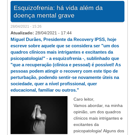
Esquizofrenia: há vida além da
doença mental grave
28/04/2021 - 15:26
Atualizado:
28/04/2021 - 17:44
Miguel Durães, Presidente da Recovery IPSS, hoje
escreve sobre aquele que se considera ser "um dos
quadros clínicos mais intrigantes e excitantes da
psicopatologia!" - a esquizofrenia -, sublinhado que
"que a recuperação (clínica e pessoal) é possível! As
pessoas podem atingir o recovery com este tipo de
perturbação, podendo sentir-se novamente úteis na
sociedade, quer a nível profissional, quer
educacional, familiar ou outros."
Caro leitor,
Vamos abordar, na minha
opinião, um dos quadros
clínicos mais intrigantes e
excitantes da
psicopatologia! Alguns dos