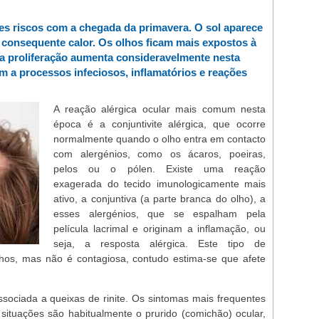
res riscos com a chegada da primavera. O sol aparece
 consequente calor. Os olhos ficam mais expostos à
uja proliferação aumenta consideravelmente nesta
m a processos infeciosos, inflamatórios e reações
A reação alérgica ocular mais comum nesta
época é a conjuntivite alérgica, que ocorre
normalmente quando o olho entra em contacto
com alergénios, como os ácaros, poeiras,
pelos ou o pólen. Existe uma reação
exagerada do tecido imunologicamente mais
ativo, a conjuntiva (a parte branca do olho), a
esses alergénios, que se espalham pela
película lacrimal e originam a inflamação, ou
seja, a resposta alérgica. Este tipo de
olhos, mas não é contagiosa, contudo estima-se que afete
associada a queixas de rinite. Os sintomas mais frequentes
ituações são habitualmente o prurido (comichão) ocular,