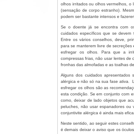
olhos irritados ou olhos vermelhos, o 
(sensação de corpo estranho). Mesmo
podem ser bastante intensos e fazerem
Se o doente já se encontra com o
cuidados específicos que se devem 
Entre os vários conselhos, deve, pr
para se manterem livre de secreções
esfregar os olhos. Para que a ir
compressas frias, não usar lentes de c
fronhas das almofadas e as toalhas de
Alguns dos cuidados apresentados s
alérgica e não só na sua fase ativa.
esfregar os olhos são as recomendaçõ
esta condição. Se em conjunto com e
como, deixar de lado objetos que ac
peluches, não usar espanadores ou 
conjuntivite alérgica é ainda mais efica
Neste sentido, ao seguir estes consel
é demais deixar o aviso que os óculo