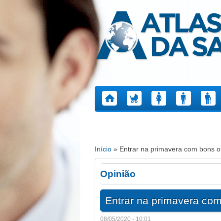
Atlas da Saúde
Início
» Entrar na primavera com bons o
Está aqui
Opinião
Entrar na primavera co
08/05/2020 - 10:01