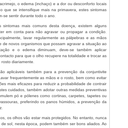
lacrimejo, o edema (inchaço) e a dor ou desconforto locais
 que se intensifique mais na primavera, estes sintomas
-se sentir durante todo o ano.
s sintomas mais comuns desta doença, existem alguns
ter em conta para não agravar ou propagar a condição.
incipalmente, lavar regularmente as pálpebras e as mãos
 e de novos organismos que possam agravar a situação ao
ritação e o edema diminuam, deve-se também aplicar
ontacto para que o olho recupere na totalidade e trocar as
 rosto diariamente.
ão aplicáveis também para a prevenção da conjuntivite
 Lavar frequentemente as mãos e o rosto, bem como evitar
es mais eficazes para reduzir a probabilidade de contrair
stes cuidados, também adotar outras medidas preventivas
umulem pó e pólenes como cortinas, carpetes, tapetes ou
vassouras, preferindo os panos húmidos, a prevenção da
z.
hos, os olhos vão estar mais protegidos. No entanto, nunca
s de sol, nesta época, podem também ser bons aliados. Ao