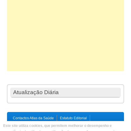
Atualização Diária
Contactos Atlas da Saúde
Estatuto Editorial
Ficha Técnica
Este site utiliza cookies, que permitem melhorar o desempenho e
Política de Privacidade / Termos e Condições
Mapa do Site