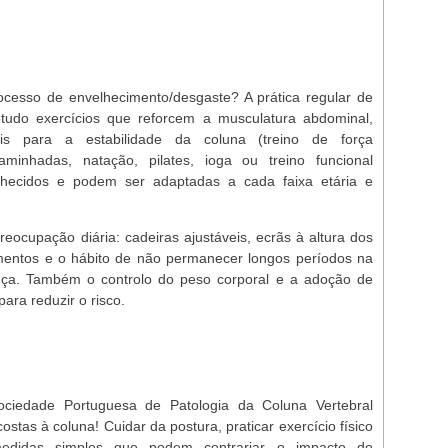
cesso de envelhecimento/desgaste? A prática regular de
retudo exercícios que reforcem a musculatura abdominal,
ais para a estabilidade da coluna (treino de força
aminhadas, natação, pilates, ioga ou treino funcional
nhecidos e podem ser adaptadas a cada faixa etária e
cupação diária: cadeiras ajustáveis, ecrãs à altura dos
mentos e o hábito de não permanecer longos períodos na
ça. Também o controlo do peso corporal e a adoção de
ara reduzir o risco.
ciedade Portuguesa de Patologia da Coluna Vertebral
stas à coluna! Cuidar da postura, praticar exercício físico
medidas simples que podem contrariar o impacto do