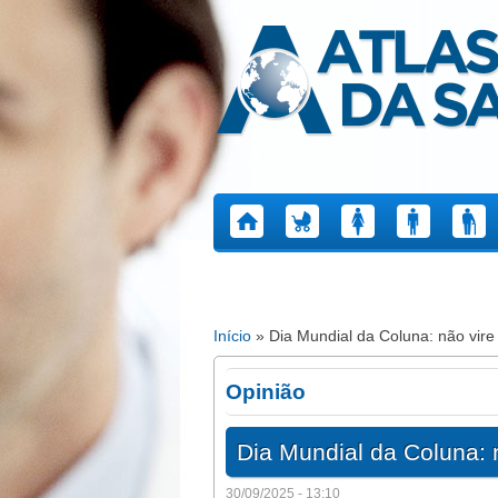
Atlas da Saúde
Início
» Dia Mundial da Coluna: não vire
Está aqui
Opinião
Dia Mundial da Coluna: 
30/09/2025 - 13:10