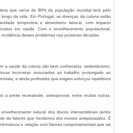
tima que cerca de 80% da população mundial terá pelo
longo da vida. Em Portugal, as doenças da coluna estão
pacidade temporária e absentismo laboral, com impacto
os custos em saúde. Com o envelhecimento populacional,
 incidência destes problemas nas próximas décadas.
em a saúde da coluna são bem conhecidos: sedentarismo,
uras incorretas associadas ao trabalho prolongado ao
móveis, e ainda profissões que exigem esforços repetitivos
a artrite reumatoide, osteoporose, entre muitas outras,
envelhecimento natural dos discos intervertebrais (entre
ende de fatores que herdamos dos nossos antepassados. É
 intrínsecos e relação com fatores comportamentais que vai