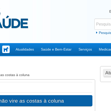
Pesquisar
Formul
Pesqui
Atualidades
Saúde e Bem-Estar
Serviços
Medica
At
 as costas à coluna
não vire as costas à coluna