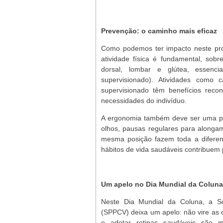
Prevenção: o caminho mais eficaz
Como podemos ter impacto neste pro
atividade física é fundamental, sob
dorsal, lombar e glútea, essenci
supervisionado). Atividades como c
supervisionado têm benefícios reco
necessidades do indivíduo.
A ergonomia também deve ser uma preo
olhos, pausas regulares para alonga
mesma posição fazem toda a diferen
hábitos de vida saudáveis contribuem p
Um apelo no Dia Mundial da Coluna
Neste Dia Mundial da Coluna, a So
(SPPCV) deixa um apelo: não vire as co
e adotar rotinas saudáveis são 