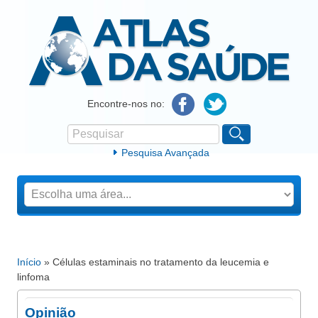
Atlas da Saúde
Encontre-nos no:
Pesquisar
Formulário de procura
Pesquisa Avançada
Início
» Células estaminais no tratamento da leucemia e
Está aqui
linfoma
Opinião