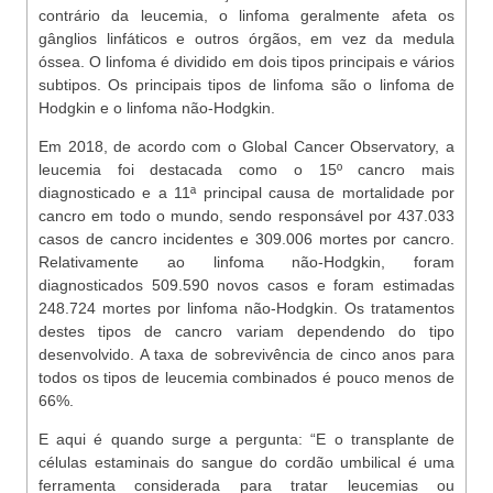
contrário da leucemia, o linfoma geralmente afeta os
gânglios linfáticos e outros órgãos, em vez da medula
óssea. O linfoma é dividido em dois tipos principais e vários
subtipos. Os principais tipos de linfoma são o linfoma de
Hodgkin e o linfoma não-Hodgkin.
Em 2018, de acordo com o Global Cancer Observatory, a
leucemia foi destacada como o 15º cancro mais
diagnosticado e a 11ª principal causa de mortalidade por
cancro em todo o mundo, sendo responsável por 437.033
casos de cancro incidentes e 309.006 mortes por cancro.
Relativamente ao linfoma não-Hodgkin, foram
diagnosticados 509.590 novos casos e foram estimadas
248.724 mortes por linfoma não-Hodgkin. Os tratamentos
destes tipos de cancro variam dependendo do tipo
desenvolvido. A taxa de sobrevivência de cinco anos para
todos os tipos de leucemia combinados é pouco menos de
66%.
E aqui é quando surge a pergunta: “E o transplante de
células estaminais do sangue do cordão umbilical é uma
ferramenta considerada para tratar leucemias ou