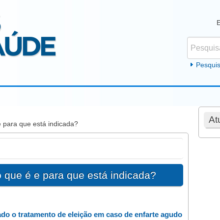
Pesquisar
Formul
Pesqui
At
e para que está indicada?
o que é e para que está indicada?
ado o tratamento de eleição em caso de enfarte agudo