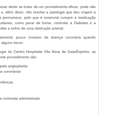
pesar deste se tratar de um procedimento eficaz, pode não
 e, além disso, não resolve a patologia que deu origem à
nça permanece, pelo que é essencial cumprir a medicação
saudáveis, como parar de fumar, controlar a Diabetes e a
oltar a sofrer de uma obstrução arterial.
atamento pouco invasivo da doença coronária quando
alguns riscos.
gia do Centro Hospitalar Vila Nova de Gaia/Espinho, as
este procedimento são:
pela angioplastia
as coronárias
riféricas
e contraste administrado