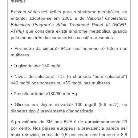
mellitus.
Existem várias definições para a síndrome metabólica, no
entanto, adoptou-se em 2001 a do
National Cholesterol
Education Program´s Adult Treatment Panel III (NCEP-
ATPIII)
que considera existir síndrome metabólica quando
pelo menos três das características estão presentes:
• Perímetro da cintura> 94cm nos homens e> 80cm nas
mulheres
• Triglicerídios> 150 mg/dl
• Níveis de colesterol HDL (o chamado "bom colesterol")
<40 mg/dl nos homens ou <50 mg/dl nas mulheres
• Pressão arterial >130/80 mm Hg
• Glicose em Jejum elevada> 100 mg/dl (5.6 ml/L), ou
diabetes tipo 2 previamente diagnosticado
A prevalência do SM nos EUA é de aproximadamente 23
por cento. Nos países europeus a prevalência parece ser
mais reduzida, cerca de 9,5 por cento nos homens e 8,9