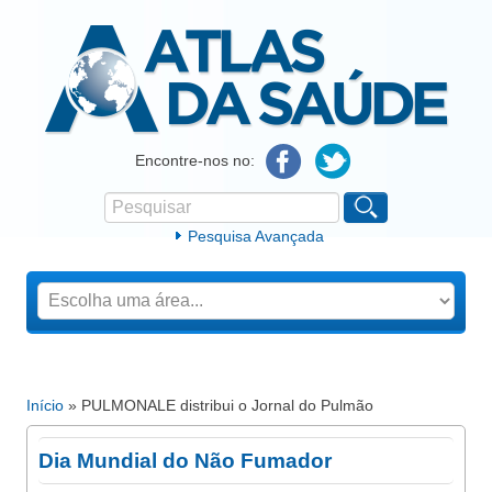
Atlas da Saúde
Encontre-nos no:
Pesquisar
Formulário de procura
Pesquisa Avançada
Início
» PULMONALE distribui o Jornal do Pulmão
Está aqui
Dia Mundial do Não Fumador