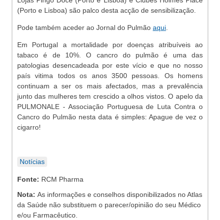
Lojas Pingo Doce (Porto e Lisboa) e Clubes Holmes Place
(Porto e Lisboa) são palco desta acção de sensibilização.
Pode também aceder ao Jornal do Pulmão
aqui
.
Em Portugal a mortalidade por doenças atribuíveis ao
tabaco é de 10%. O cancro do pulmão é uma das
patologias desencadeada por este vício e que no nosso
país vitima todos os anos 3500 pessoas. Os homens
continuam a ser os mais afectados, mas a prevalência
junto das mulheres tem crescido a olhos vistos. O apelo da
PULMONALE - Associação Portuguesa de Luta Contra o
Cancro do Pulmão nesta data é simples: Apague de vez o
cigarro!
Notícias
Fonte:
RCM Pharma
Nota:
As informações e conselhos disponibilizados no Atlas
da Saúde não substituem o parecer/opinião do seu Médico
e/ou Farmacêutico.