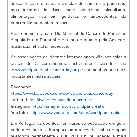
desconhecem as causas exactas do cancro do pâncreas,
mas factores de risco como tabagismo, alcoolismo,
alimentação rica em gorduras e antecedentes de
pancreatite aumentam o risco.
Neste primeiro ano, o Dia Mundial do Cancro do Pâncreas
é apoiado em Portugal e em todo o mundo pela Celgene,
multinacional biofarmacêutica.
As associações de doentes internacionais vão assinalar a
criação do Dia com inúmeras actividades, incluindo o site
www.worldpancreaticcancerday.org
e campanhas nas mais
importantes redes sociais:
Facebook:
https://www.facebook.com/worldpancreaticcancerday
Twitter:
https://twitter.com/worldpancreatic
Instagram:
http://instagram.com/worldpancreatic
YouTube:
https://www.youtube.com/user/worldpancreatic
Em Portugal, os doentes, familiares ou população em geral
podem contactar a Europacolon através da Linha de apoio
telefónica permanente - 808 200 199 ou aceder a mais