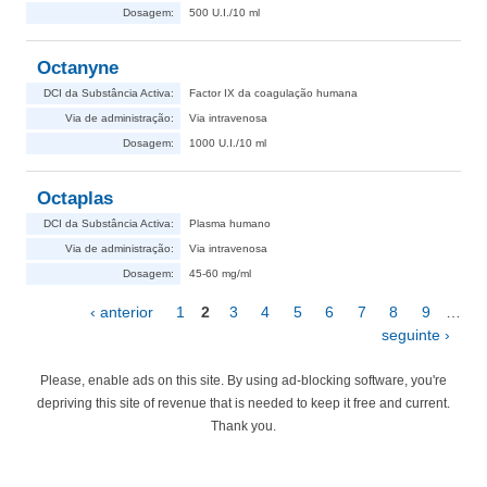
Dosagem:
500 U.I./10 ml
Octanyne
DCI da Substância Activa:
Factor IX da coagulação humana
Via de administração:
Via intravenosa
Dosagem:
1000 U.I./10 ml
Octaplas
DCI da Substância Activa:
Plasma humano
Via de administração:
Via intravenosa
Dosagem:
45-60 mg/ml
‹ anterior
1
2
3
4
5
6
7
8
9
…
Páginas
seguinte ›
Please, enable ads on this site. By using ad-blocking software, you're
depriving this site of revenue that is needed to keep it free and current.
Thank you.