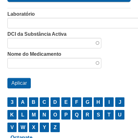
Laboratório
DCI da Substância Activa
Nome do Medicamento
3
A
B
C
D
E
F
G
H
I
J
K
L
M
N
O
P
Q
R
S
T
U
V
W
X
Y
Z
Octanate