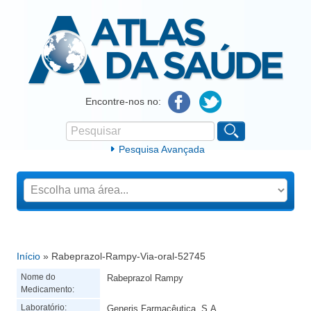
Atlas da Saúde
Encontre-nos no:
Pesquisar
Formulário de procura
Pesquisa Avançada
Início
» Rabeprazol-Rampy-Via-oral-52745
Está aqui
Nome do
Rabeprazol Rampy
Medicamento:
Laboratório:
Generis Farmacêutica, S.A.