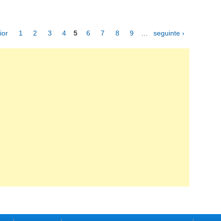
ior
1
2
3
4
5
6
7
8
9
…
seguinte ›