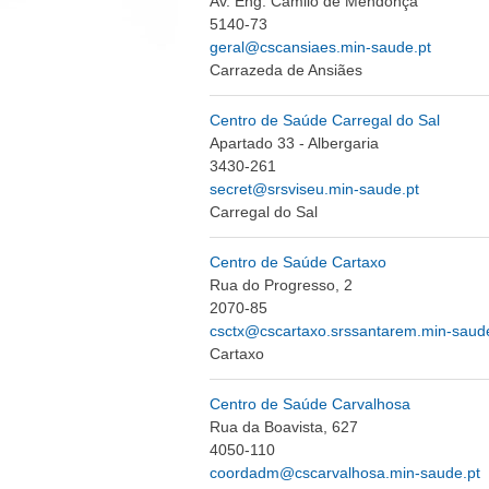
Av. Eng. Camilo de Mendonça
5140-73
geral@cscansiaes.min-saude.pt
Carrazeda de Ansiães
Centro de Saúde Carregal do Sal
Apartado 33 - Albergaria
3430-261
secret@srsviseu.min-saude.pt
Carregal do Sal
Centro de Saúde Cartaxo
Rua do Progresso, 2
2070-85
csctx@cscartaxo.srssantarem.min-saud
Cartaxo
Centro de Saúde Carvalhosa
Rua da Boavista, 627
4050-110
coordadm@cscarvalhosa.min-saude.pt