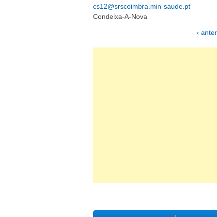
cs12@srscoimbra.min-saude.pt
Condeixa-A-Nova
‹ anter
Páginas