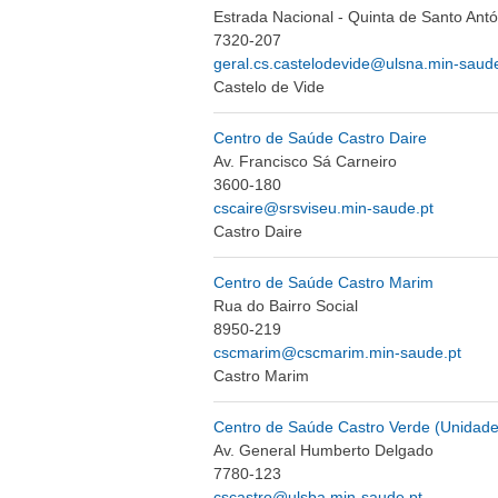
Estrada Nacional - Quinta de Santo Antó
7320-207
geral.cs.castelodevide@ulsna.min-saude
Castelo de Vide
Centro de Saúde Castro Daire
Av. Francisco Sá Carneiro
3600-180
cscaire@srsviseu.min-saude.pt
Castro Daire
Centro de Saúde Castro Marim
Rua do Bairro Social
8950-219
cscmarim@cscmarim.min-saude.pt
Castro Marim
Centro de Saúde Castro Verde (Unidade
Av. General Humberto Delgado
7780-123
cscastro@ulsba.min-saude.pt