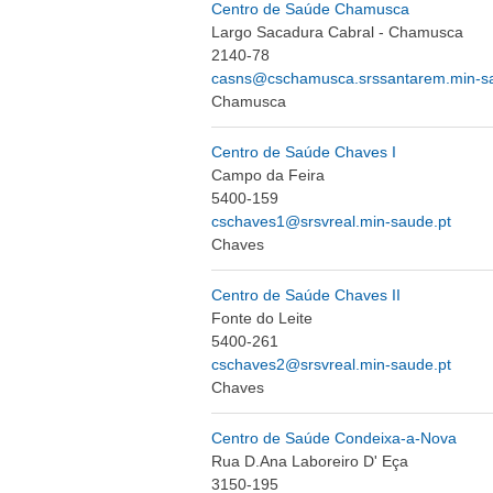
Centro de Saúde Chamusca
Largo Sacadura Cabral - Chamusca
2140-78
casns@cschamusca.srssantarem.min-s
Chamusca
Centro de Saúde Chaves I
Campo da Feira
5400-159
cschaves1@srsvreal.min-saude.pt
Chaves
Centro de Saúde Chaves II
Fonte do Leite
5400-261
cschaves2@srsvreal.min-saude.pt
Chaves
Centro de Saúde Condeixa-a-Nova
Rua D.Ana Laboreiro D' Eça
3150-195