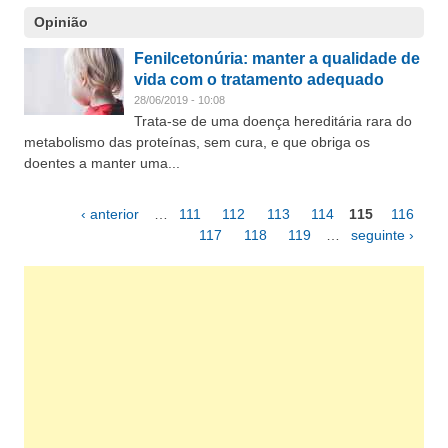
Opinião
Fenilcetonúria: manter a qualidade de
vida com o tratamento adequado
28/06/2019 - 10:08
Trata-se de uma doença hereditária rara do
metabolismo das proteínas, sem cura, e que obriga os
doentes a manter uma...
‹ anterior
…
111
112
113
114
115
116
Páginas
117
118
119
…
seguinte ›