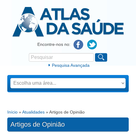
Atlas da Saúde
Encontre-nos no:
Pesquisar
Formulário de procura
Pesquisa Avançada
Início
»
Atualidades
» Artigos de Opinião
Está aqui
Artigos de Opinião