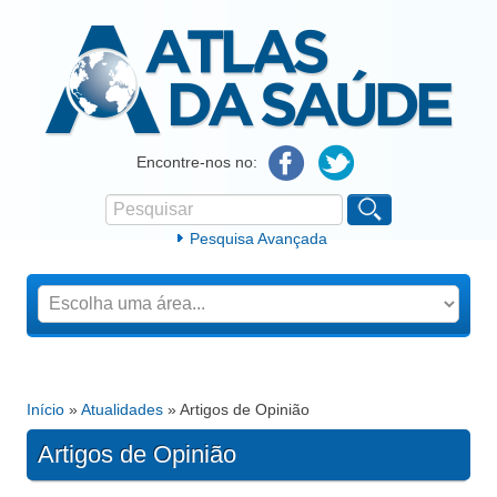
Atlas da Saúde
Encontre-nos no:
Pesquisar
Formulário de procura
Pesquisa Avançada
Início
»
Atualidades
» Artigos de Opinião
Está aqui
Artigos de Opinião