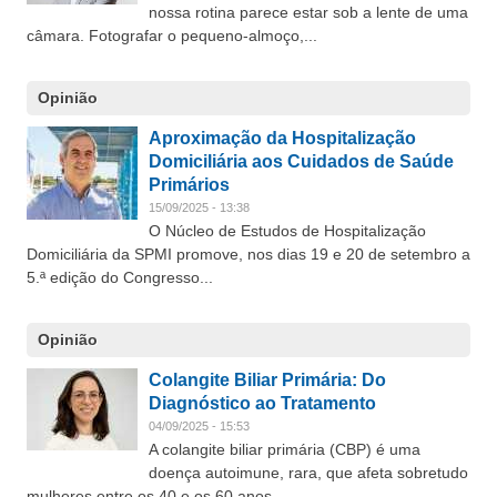
nossa rotina parece estar sob a lente de uma
câmara. Fotografar o pequeno-almoço,...
Opinião
Aproximação da Hospitalização
Domiciliária aos Cuidados de Saúde
Primários
15/09/2025 - 13:38
O Núcleo de Estudos de Hospitalização
Domiciliária da SPMI promove, nos dias 19 e 20 de setembro a
5.ª edição do Congresso...
Opinião
Colangite Biliar Primária: Do
Diagnóstico ao Tratamento
04/09/2025 - 15:53
A colangite biliar primária (CBP) é uma
doença autoimune, rara, que afeta sobretudo
mulheres entre os 40 e os 60 anos....