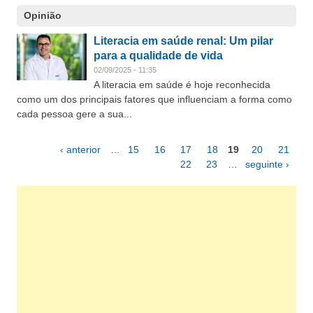
Opinião
Literacia em saúde renal: Um pilar
para a qualidade de vida
02/09/2025 - 11:35
A literacia em saúde é hoje reconhecida
como um dos principais fatores que influenciam a forma como
cada pessoa gere a sua...
‹ anterior
…
15
16
17
18
19
20
21
Páginas
22
23
…
seguinte ›