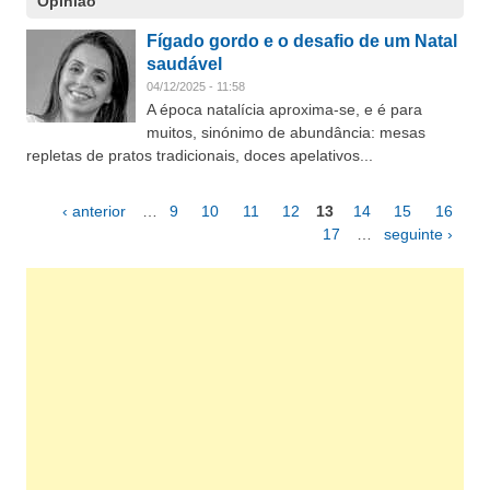
Opinião
Fígado gordo e o desafio de um Natal
saudável
04/12/2025 - 11:58
A época natalícia aproxima-se, e é para
muitos, sinónimo de abundância: mesas
repletas de pratos tradicionais, doces apelativos...
‹ anterior
…
9
10
11
12
13
14
15
16
Páginas
17
…
seguinte ›