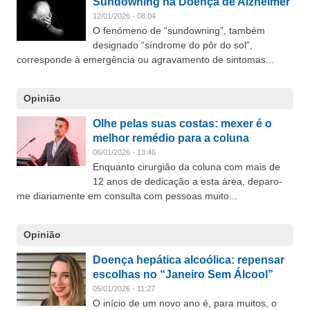
Sundowning na Doença de Alzheimer
12/01/2026 - 08:04
O fenómeno de “sundowning”, também
designado “síndrome do pôr do sol”,
corresponde à emergência ou agravamento de sintomas...
Opinião
Olhe pelas suas costas: mexer é o
melhor remédio para a coluna
06/01/2026 - 13:46
Enquanto cirurgião da coluna com mais de
12 anos de dedicação a esta área, deparo-
me diariamente em consulta com pessoas muito...
Opinião
Doença hepática alcoólica: repensar
escolhas no “Janeiro Sem Álcool”
05/01/2026 - 11:27
O início de um novo ano é, para muitos, o