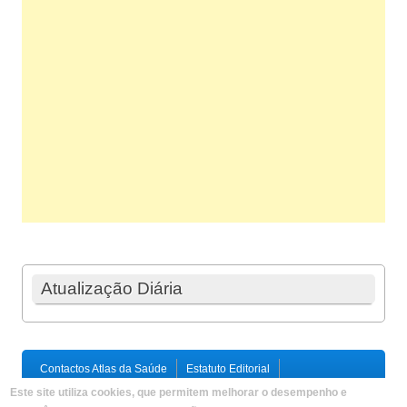
Atualização Diária
Contactos Atlas da Saúde
Estatuto Editorial
Ficha Técnica
Este site utiliza cookies, que permitem melhorar o desempenho e