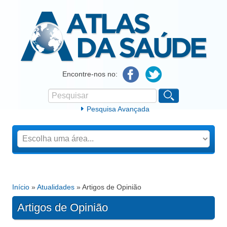
Atlas da Saúde
Encontre-nos no:
Pesquisar
Formulário de procura
Pesquisa Avançada
Início
»
Atualidades
» Artigos de Opinião
Está aqui
Artigos de Opinião