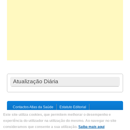
Atualização Diária
Contactos Atlas da Saúde
Estatuto Editorial
Ficha Técnica
Este site utiliza cookies, que permitem melhorar o desempenho e
Política de Privacidade / Termos e Condições
Mapa do Site
experiência do utilizador na utilização do mesmo.
Ao navegar no site
consideramos que consente a sua utilização.
Saiba mais aqui