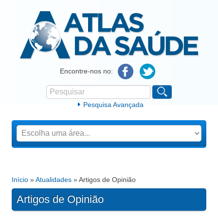
Atlas da Saúde
Encontre-nos no:
Pesquisar
Formulário de procura
Pesquisa Avançada
Início
»
Atualidades
» Artigos de Opinião
Está aqui
Artigos de Opinião